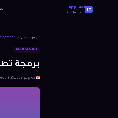
360 App
نا
Development
elopment
←
المدونة
←
الرئيسية
DEVELOPMENT
 جوال قطر
 30
✍️ soft
08 يونيو 2026