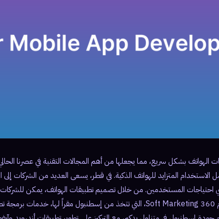
 الهواتف بشكل سريع، مما يجعلها من أهم المجالات التقنية في عصرنا الحالي. 
 الاستخدام المتزايد للهواتف الذكية. في قطر، يسعى العديد من الشركات إلى
 احتياجات المستخدمين. من خلال تصميم تطبيقات الهواتف، يمكن للشركات تعز
وزيادة التفاعل معهم. تقدم 360 Soft Marketing، التي تتخذ من إسطنبول مقراً لها، خد
دم جودة إسطنبول في متناول يدكم، مع التركيز على تطوير تطبيقات أندرويد وآ