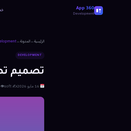
360 App
خد
Development
الرئيسية
←
المدونة
←
elopment
DEVELOPMENT
تصميم تطبيق 
16 مايو 2026
✍️ soft
👁 29