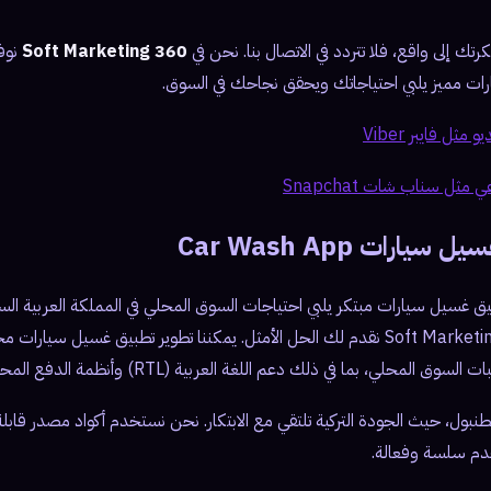
تك إلى واقع، فلا تتردد في الاتصال بنا. نحن في
360 Soft Marketing
نوفر
ت مميز يلبي احتياجاتك ويحقق نجاحك في السوق.
ثل فايبر Viber
ثل سناب شات Snapchat
رات Car Wash App
سيل سيارات مبتكر يلبي احتياجات السوق المحلي في المملكة العربية السعو
المتحدة؟ نحن في 360 Soft Marketing نقدم لك الحل الأمثل. يمكننا تطوير تطبيق غ
المحلي، بما في ذلك دعم اللغة العربية (RTL) وأنظمة الدفع المحلية.
بول، حيث الجودة التركية تلتقي مع الابتكار. نحن نستخدم أكواد مصدر قابلة
دم سلسة وفعالة.