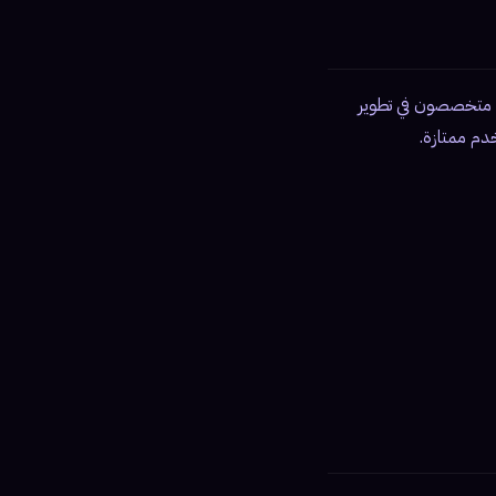
ة تركية معترف بها (Made in Turkey). نحن متخصصون في تطوير
دم ممتازة.