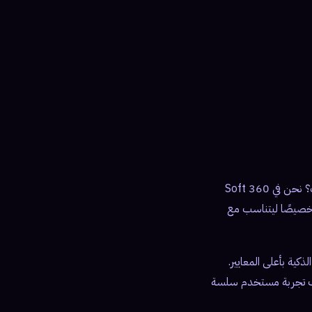
هل تبحث عن تصميم تطبيق غسيل سيارات مبتكر يلبي احتياجات السوق المحلية في السعودية والإمارات؟ نحن في 360 Soft
م خصيصًا ليتناسب مع
ات الهواتف الذكية بأعلى المعايير.
 لك تجربة مستخدم سلسة