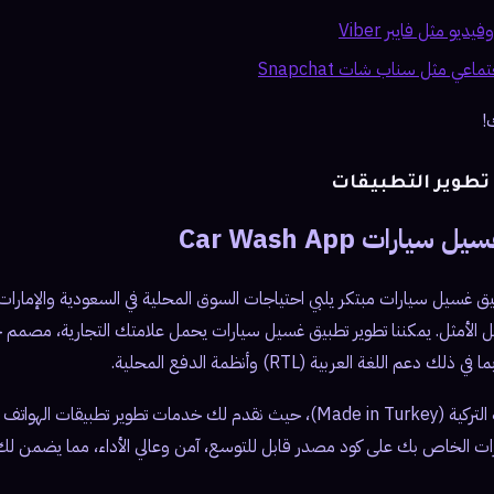
يو مثل فايبر Viber
عي مثل سناب شات Snapchat
!
تطوير التطبيقات
رات Car Wash App
م لك الحل الأمثل. يمكننا تطوير تطبيق غسيل سيارات يحمل علامتك التجارية، مصم
اللغة العربية (RTL) وأنظمة الدفع المحلية.
نحن نتميز بجودة الهندسة التركية (Made in Turkey)، حيث نقدم لك خدمات تطوير تطبيق
ات الخاص بك على كود مصدر قابل للتوسع، آمن وعالي الأداء، مما يضمن