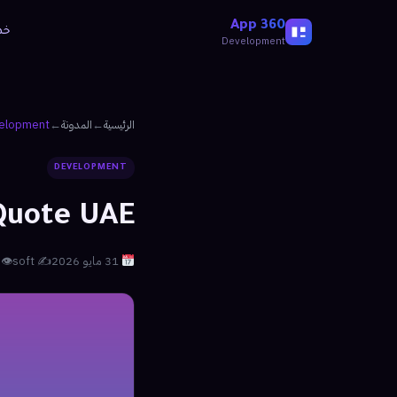
360 App
خد
Development
الرئيسية
←
المدونة
←
elopment
DEVELOPMENT
Quote UAE
31 مايو 2026
✍️ soft
👁 22