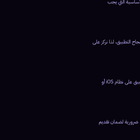
أساسية التي يجب
ح التطبيق، لذا نركز على
بعد الانتهاء من التصميم، نبدأ في برمجة التطبيق باستخدام أحدث التقنيات. سواء كنت ترغب في تطوير تطبيق على نظام iOS أو
 ضرورية لضمان تقديم