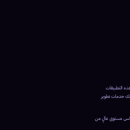
هذه التطبيقات
 والمنتجات بسهولة وسرعة. نحن في 360 Soft Marketing نقدم لك خدمات تطوير
 تعكس مستوى عالٍ من