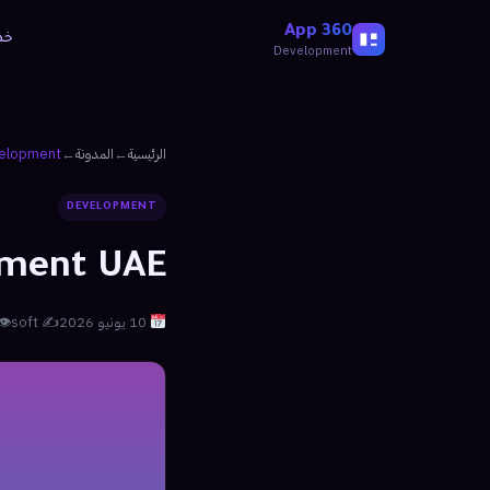
360 App
نا
Development
elopment
←
المدونة
←
الرئيسية
DEVELOPMENT
pment UAE
 20
✍️ soft
10 يونيو 2026