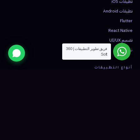
تطبيقات iOS
تطبيقات Android
Flutter
React Native
تصميم UI/UX
نشر التطبيق
فريق تطوير التطبيقات | 360
Soft
أنواع التطبيقات
تطبيق توصيل
تطبيق تاكسي
تجارة إلكترونية
صحة ومواعيد
فينتك
شبكات اجتماعية