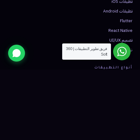
تطبيقات iOS
تطبيقات Android
Flutter
React Native
تصميم UI/UX
نشر التطبيق
فريق تطوير التطبيقات | 360
Soft
أنواع التطبيقات
تطبيق توصيل
تطبيق تاكسي
تجارة إلكترونية
صحة ومواعيد
فينتك
شبكات اجتماعية