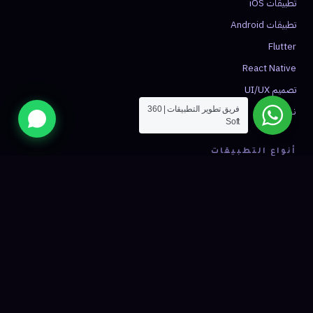
تطبيقات iOS
تطبيقات Android
Flutter
React Native
تصميم UI/UX
نشر التطبيق
فريق تطوير التطبيقات | 360
Soft
أنواع التطبيقات
تطبيق توصيل
تطبيق تاكسي
تجارة إلكترونية
صحة ومواعيد
فينتك
شبكات اجتماعية