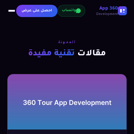
360 App
احصل على عرض
واتساب
Development
المدونة
مقالات
تقنية مفيدة