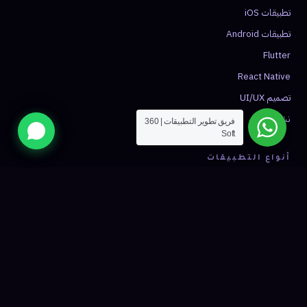
تطبيقات iOS
تطبيقات Android
Flutter
React Native
تصميم UI/UX
نشر التطبيق
فريق تطوير التطبيقات | 360
Soft
أنواع التطبيقات
تطبيق توصيل
تطبيق تاكسي
تجارة إلكترونية
صحة ومواعيد
فينتك
شبكات اجتماعية