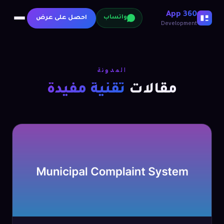
360 App
احصل على عرض
واتساب
Development
المدونة
مقالات
تقنية مفيدة