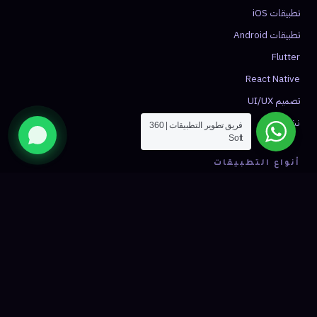
تطبيقات iOS
تطبيقات Android
Flutter
React Native
تصميم UI/UX
نشر التطبيق
فريق تطوير التطبيقات | 360
Soft
أنواع التطبيقات
تطبيق توصيل
تطبيق تاكسي
تجارة إلكترونية
صحة ومواعيد
فينتك
شبكات اجتماعية