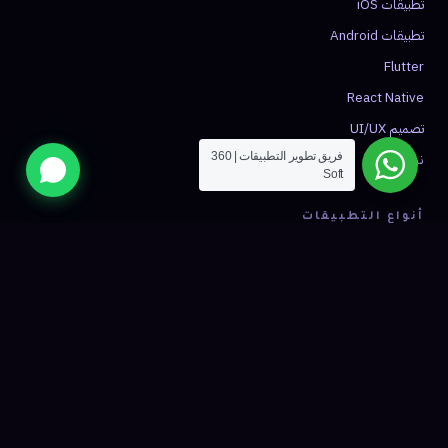
تطبيقات iOS
تطبيقات Android
Flutter
React Native
تصميم UI/UX
نشر التطبيق
فريق تطوير التطبيقات | 360
Soft
أنواع التطبيقات
تطبيق توصيل
تطبيق تاكسي
تجارة إلكترونية
صحة ومواعيد
فينتك
شبكات اجتماعية