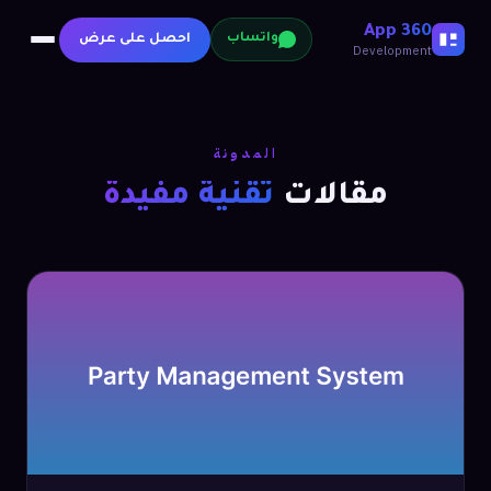
360 App
احصل على عرض
واتساب
Development
المدونة
مقالات
تقنية مفيدة