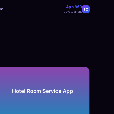
360 App
خد
Development