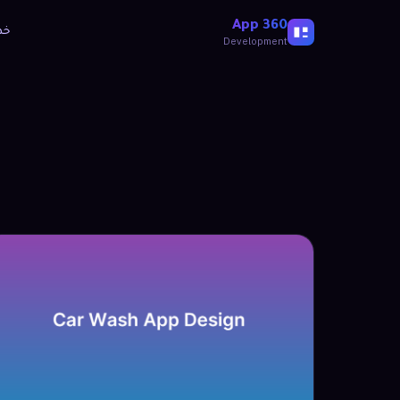
360 App
خد
Development